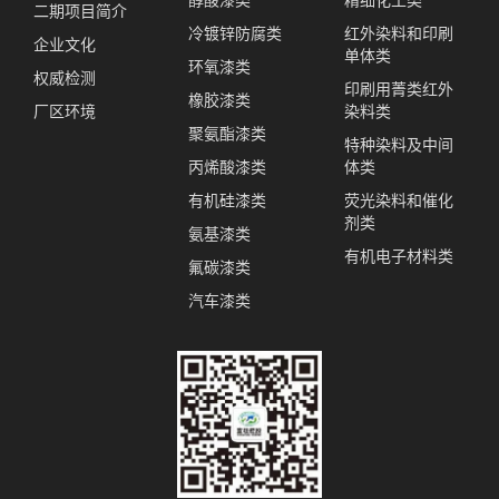
二期项目简介
冷镀锌防腐类
红外染料和印刷
企业文化
单体类
环氧漆类
权威检测
印刷用菁类红外
橡胶漆类
厂区环境
染料类
聚氨酯漆类
特种染料及中间
丙烯酸漆类
体类
有机硅漆类
荧光染料和催化
剂类
氨基漆类
有机电子材料类
氟碳漆类
汽车漆类