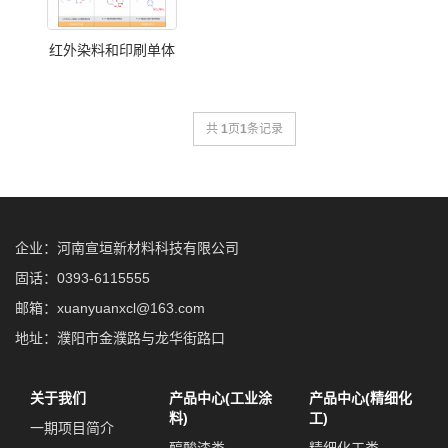
红外染料和印刷单体
共
1
页
1
条记录
企业：河南宣垣新材料科技有限公司
固话：0393-6115555
邮箱：xuanyuanxcl@163.com
地址：濮阳市金濮路与龙华街路口
关于我们
产品中心(工业涂
产品中心(精细化
料)
工)
一期项目简介
醇酸漆类
精细化工类