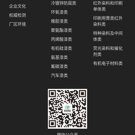
冷镀锌防腐类
红外染料和印刷
企业文化
单体类
环氧漆类
权威检测
印刷用菁类红外
橡胶漆类
厂区环境
染料类
聚氨酯漆类
特种染料及中间
丙烯酸漆类
体类
有机硅漆类
荧光染料和催化
剂类
氨基漆类
有机电子材料类
氟碳漆类
汽车漆类
微信公众号